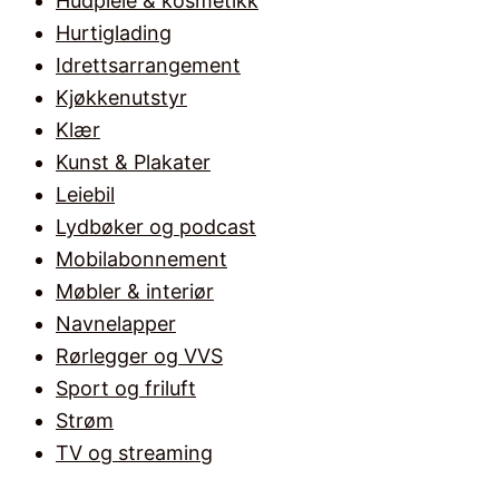
Hudpleie & kosmetikk
Hurtiglading
Idrettsarrangement
Kjøkkenutstyr
Klær
Kunst & Plakater
Leiebil
Lydbøker og podcast
Mobilabonnement
Møbler & interiør
Navnelapper
Rørlegger og VVS
Sport og friluft
Strøm
TV og streaming