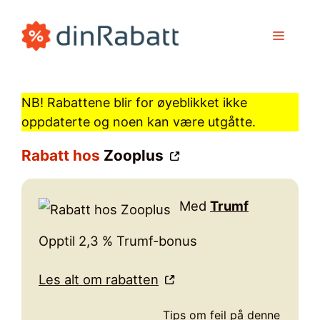
Hopp
til
MENY
innhold
NB! Rabattene blir for øyeblikket ikke
oppdaterte og noen kan være utgåtte.
Rabatt hos
Zooplus
Med
Trumf
Opptil 2,3 % Trumf-bonus
Les alt om rabatten
Tips om feil på denne