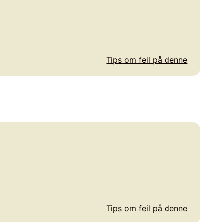
Tips om feil på denne
Tips om feil på denne