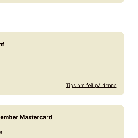
mf
Tips om feil på denne
member Mastercard
s