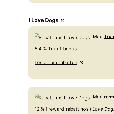
I Love Dogs
Med
Tru
5,4 % Trumf-bonus
Les alt om rabatten
Med
re:
12 % i reward-rabatt hos
I Love Dog