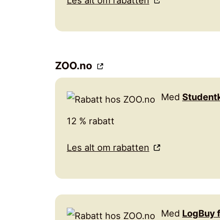
Les alt om rabatten
ZOO.no
Med
Student
12 % rabatt
Les alt om rabatten
Med
LogBuy 