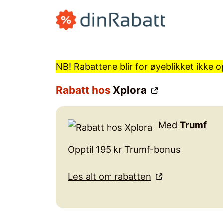
Hopp
til
innhold
NB! Rabattene blir for øyeblikket ikke
Rabatt hos
Xplora
Med
Trumf
Opptil 195 kr Trumf-bonus
Les alt om rabatten