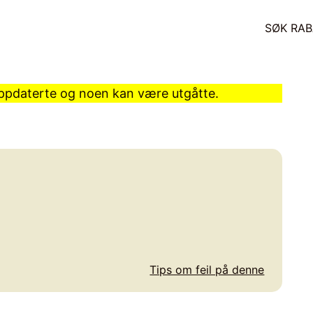
SØK RAB
 oppdaterte og noen kan være utgåtte.
Tips om feil på denne