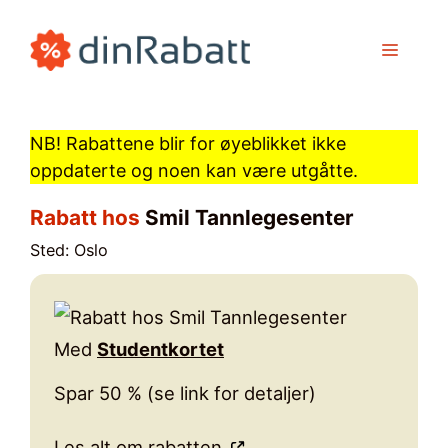
Hopp
til
MENY
innhold
NB! Rabattene blir for øyeblikket ikke
oppdaterte og noen kan være utgåtte.
Rabatt hos
Smil Tannlegesenter
Sted: Oslo
Med
Studentkortet
Spar 50 % (se link for detaljer)
Les alt om rabatten