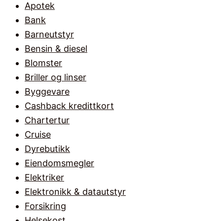
Apotek
Bank
Barneutstyr
Bensin & diesel
Blomster
Briller og linser
Byggevare
Cashback kredittkort
Chartertur
Cruise
Dyrebutikk
Eiendomsmegler
Elektriker
Elektronikk & datautstyr
Forsikring
Helsekost