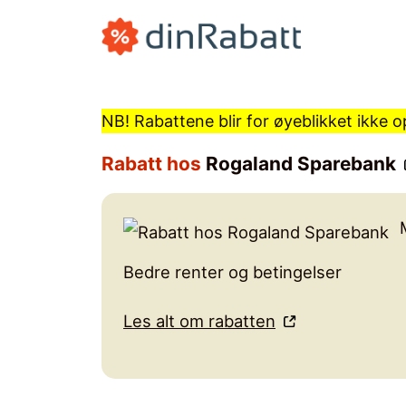
Hopp
til
innhold
NB! Rabattene blir for øyeblikket ikke
Rabatt hos
Rogaland Sparebank
Bedre renter og betingelser
Les alt om rabatten