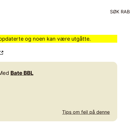
SØK RAB
 oppdaterte og noen kan være utgåtte.
Med
Bate BBL
Tips om feil på denne