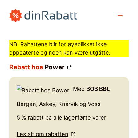
Hopp
til
MENY
innhold
NB! Rabattene blir for øyeblikket ikke
oppdaterte og noen kan være utgåtte.
Rabatt hos
Power
Med
BOB BBL
Bergen, Askøy, Knarvik og Voss
5 % rabatt på alle lagerførte varer
Les alt om rabatten