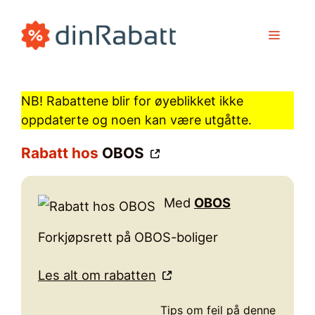
Hopp
til
MENY
innhold
NB! Rabattene blir for øyeblikket ikke
oppdaterte og noen kan være utgåtte.
Rabatt hos
OBOS
Med
OBOS
Forkjøpsrett på OBOS-boliger
Les alt om rabatten
Tips om feil på denne