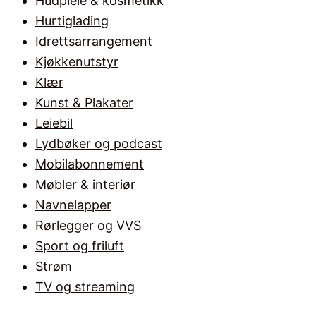
Hudpleie & kosmetikk
Hurtiglading
Idrettsarrangement
Kjøkkenutstyr
Klær
Kunst & Plakater
Leiebil
Lydbøker og podcast
Mobilabonnement
Møbler & interiør
Navnelapper
Rørlegger og VVS
Sport og friluft
Strøm
TV og streaming