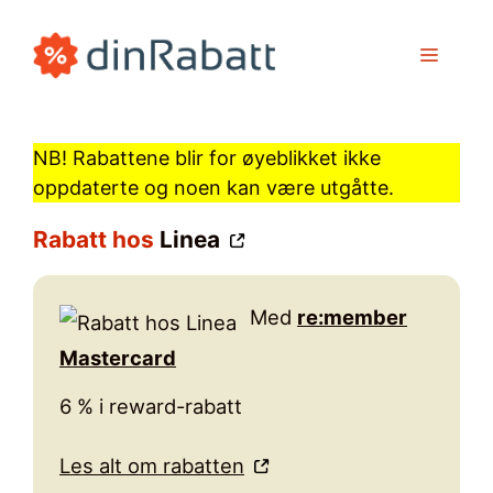
Hopp
til
MENY
innhold
NB! Rabattene blir for øyeblikket ikke
oppdaterte og noen kan være utgåtte.
Rabatt hos
Linea
Med
re:member
Mastercard
6 % i reward-rabatt
Les alt om rabatten