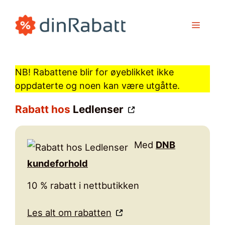
Hopp
til
MENY
innhold
NB! Rabattene blir for øyeblikket ikke
oppdaterte og noen kan være utgåtte.
Rabatt hos
Ledlenser
Med
DNB
kundeforhold
10 % rabatt i nettbutikken
Les alt om rabatten