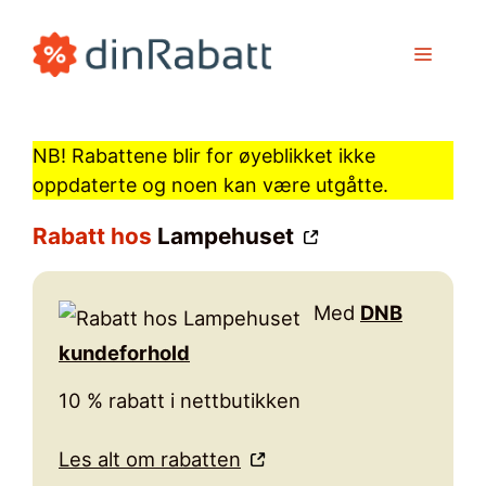
Hopp
til
MENY
innhold
NB! Rabattene blir for øyeblikket ikke
oppdaterte og noen kan være utgåtte.
Rabatt hos
Lampehuset
Med
DNB
kundeforhold
10 % rabatt i nettbutikken
Les alt om rabatten