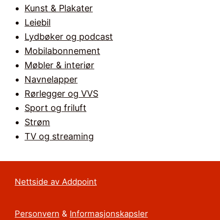
Kunst & Plakater
Leiebil
Lydbøker og podcast
Mobilabonnement
Møbler & interiør
Navnelapper
Rørlegger og VVS
Sport og friluft
Strøm
TV og streaming
Nettside av Addpoint
Personvern
&
Informasjonskapsler