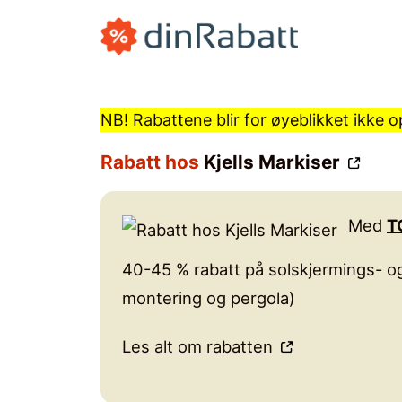
Hopp
til
innhold
NB! Rabattene blir for øyeblikket ikke
Rabatt hos
Kjells Markiser
Med
T
40-45 % rabatt på solskjermings- og
montering og pergola)
Les alt om rabatten