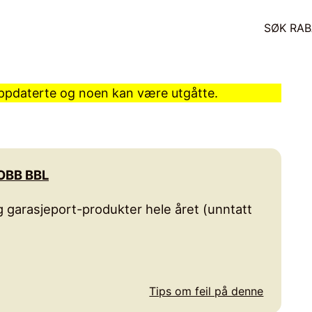
SØK RAB
 oppdaterte og noen kan være utgåtte.
OBB BBL
 garasjeport-produkter hele året (unntatt
Tips om feil på denne