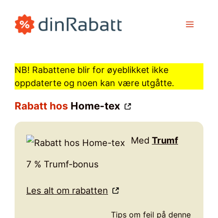
Hopp
til
MENY
innhold
NB! Rabattene blir for øyeblikket ikke
oppdaterte og noen kan være utgåtte.
Rabatt hos
Home-tex
Med
Trumf
7 % Trumf-bonus
Les alt om rabatten
Tips om feil på denne