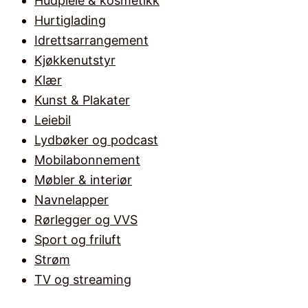
Hudpleie & kosmetikk
Hurtiglading
Idrettsarrangement
Kjøkkenutstyr
Klær
Kunst & Plakater
Leiebil
Lydbøker og podcast
Mobilabonnement
Møbler & interiør
Navnelapper
Rørlegger og VVS
Sport og friluft
Strøm
TV og streaming