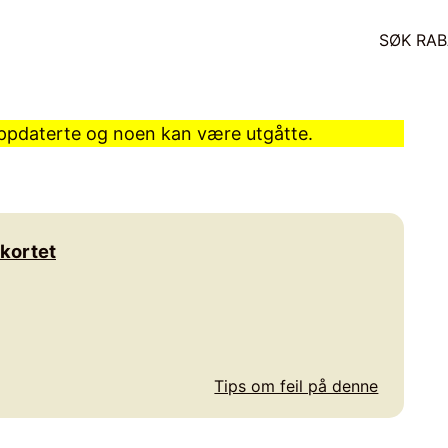
SØK RAB
 oppdaterte og noen kan være utgåtte.
kortet
Tips om feil på denne