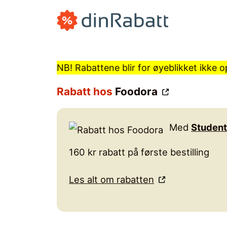
Hopp
til
innhold
NB! Rabattene blir for øyeblikket ikke
Rabatt hos
Foodora
Med
Student
160 kr rabatt på første bestilling
Les alt om rabatten