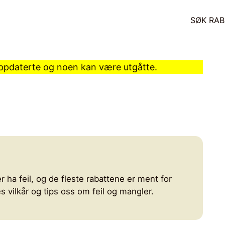
SØK RAB
 oppdaterte og noen kan være utgåtte.
r ha feil, og de fleste rabattene er ment for
 vilkår og tips oss om feil og mangler.