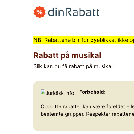
Hopp
til
innhold
NB! Rabattene blir for øyeblikket ikke
rabatt på musikal
Slik kan du få rabatt på
musikal
:
Forbehold:
Oppgitte rabatter kan være foreldet elle
bestemte grupper. Respekter rabattenes