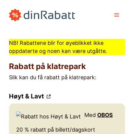
Hopp
til
MENY
innhold
NB! Rabattene blir for øyeblikket ikke
oppdaterte og noen kan være utgåtte.
rabatt på klatrepark
Slik kan du få rabatt på
klatrepark
:
Høyt & Lavt
Med
OBOS
20 % rabatt på billett/dagskort